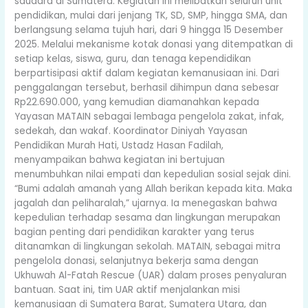
saudara di Sumatera. Kegiatan ini melibatkan seluruh unit
pendidikan, mulai dari jenjang TK, SD, SMP, hingga SMA, dan
berlangsung selama tujuh hari, dari 9 hingga 15 Desember
2025. Melalui mekanisme kotak donasi yang ditempatkan di
setiap kelas, siswa, guru, dan tenaga kependidikan
berpartisipasi aktif dalam kegiatan kemanusiaan ini. Dari
penggalangan tersebut, berhasil dihimpun dana sebesar
Rp22.690.000, yang kemudian diamanahkan kepada
Yayasan MATAIN sebagai lembaga pengelola zakat, infak,
sedekah, dan wakaf. Koordinator Diniyah Yayasan
Pendidikan Murah Hati, Ustadz Hasan Fadilah,
menyampaikan bahwa kegiatan ini bertujuan
menumbuhkan nilai empati dan kepedulian sosial sejak dini.
“Bumi adalah amanah yang Allah berikan kepada kita. Maka
jagalah dan peliharalah,” ujarnya. Ia menegaskan bahwa
kepedulian terhadap sesama dan lingkungan merupakan
bagian penting dari pendidikan karakter yang terus
ditanamkan di lingkungan sekolah. MATAIN, sebagai mitra
pengelola donasi, selanjutnya bekerja sama dengan
Ukhuwah Al-Fatah Rescue (UAR) dalam proses penyaluran
bantuan. Saat ini, tim UAR aktif menjalankan misi
kemanusiaan di Sumatera Barat, Sumatera Utara, dan